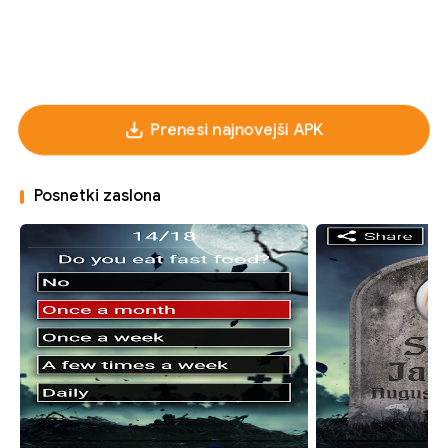
Prenesi najnovejši APK
Posnetki zaslona