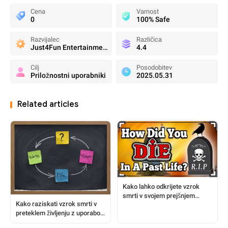
Cena
Varnost
0
100% Safe
Razvijalec
Različica
Just4Fun Entertainment
4.4
Cilj
Posodobitev
Priložnostni uporabniki
2025.05.31
Related articles
Kako lahko odkrijete vzrok
smrti v svojem prejšnjem
Kako raziskati vzrok smrti v
življenju?
preteklem življenju z uporabo
vašega datuma rojstva