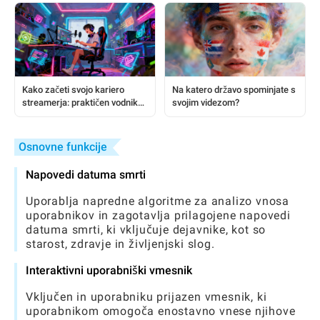
Kako začeti svojo kariero
Na katero državo spominjate s
streamerja: praktičen vodnik
svojim videzom?
po korakih za nove ustvarjalce
Osnovne funkcije
Napovedi datuma smrti
Uporablja napredne algoritme za analizo vnosa
uporabnikov in zagotavlja prilagojene napovedi
datuma smrti, ki vključuje dejavnike, kot so
starost, zdravje in življenjski slog.
Interaktivni uporabniški vmesnik
Vključen in uporabniku prijazen vmesnik, ki
uporabnikom omogoča enostavno vnese njihove